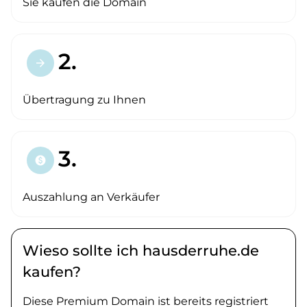
Sie kaufen die Domain
2.
arrow_forward
Übertragung zu Ihnen
3.
paid
Auszahlung an Verkäufer
Wieso sollte ich hausderruhe.de
kaufen?
Diese Premium Domain ist bereits registriert