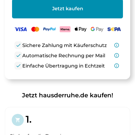
Jetzt kaufen
check
Sichere Zahlung mit Käuferschutz
info_outline
check
Automatische Rechnung per Mail
info_outline
check
Einfache Übertragung in Echtzeit
info_outline
Jetzt hausderruhe.de kaufen!
1.
shopping_cart