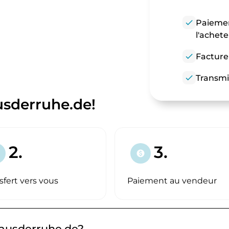
check
Paiemen
l'achet
check
Facture
check
Transmi
sderruhe.de!
2.
3.
paid
sfert vers vous
Paiement au vendeur
hausderruhe.de?