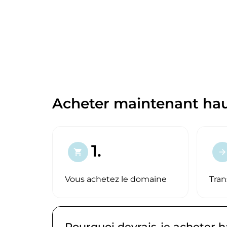
Acheter maintenant hau
1.
shopping_cart
arrow_forward
Vous achetez le domaine
Tran
Pourquoi devrais-je acheter 