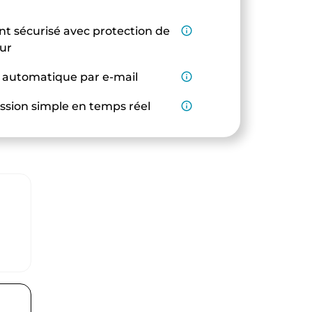
t sécurisé avec protection de
info_outline
eur
 automatique par e-mail
info_outline
ssion simple en temps réel
info_outline